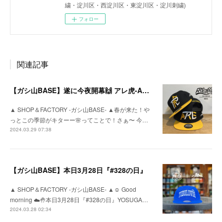
繍・淀川区・西淀川区・東淀川区・淀川刺繍)
フォロー
関連記事
【ガシ山BASE】遂に今夜開幕🙌 アレ虎-ARETORA-
▲ SHOP＆FACTORY -ガシ山BASE- ▲春が来た！や
っとこの季節がキターー🌸ってことで！さぁ〜 今…
2024.03.29 07:38
【ガシ山BASE】本日3月28日『#328の日』
▲ SHOP＆FACTORY -ガシ山BASE- ▲☺︎ Good
morning ☁️🤚本日3月28日『#328の日』YOSUGA…
2024.03.28 02:34