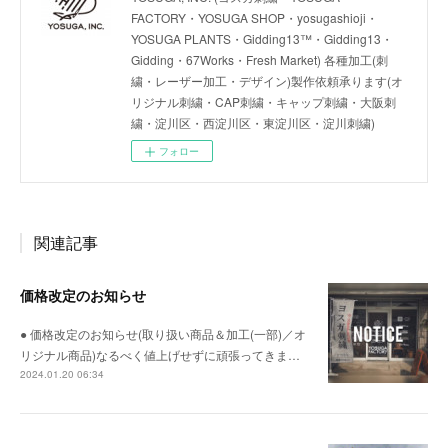
FACTORY・YOSUGA SHOP・yosugashioji・
YOSUGA PLANTS・Gidding13™・Gidding13・
Gidding・67Works・Fresh Market) 各種加工(刺
繍・レーザー加工・デザイン)製作依頼承ります(オ
リジナル刺繍・CAP刺繍・キャップ刺繍・大阪刺
繍・淀川区・西淀川区・東淀川区・淀川刺繍)
フォロー
関連記事
価格改定のお知らせ
● 価格改定のお知らせ(取り扱い商品＆加工(一部)／オ
リジナル商品)なるべく値上げせずに頑張ってきま…
2024.01.20 06:34