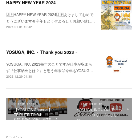
HAPPY NEW YEAR 2024
🇯🇵HAPPY NEW YEAR 2024🇯🇵あけましておめで
とうございます🎍今年もどうぞよろしくお願い致し…
2024.01.01 10:42
YOSUGA, INC. ~ Thank you 2023 ~
YOSUGA, INC. 2023毎年のことですが仕事が収まら
ず『仕事納めとは？』と思う年末🙄今年もYOSUG…
2023.12.29 04:38
2017.06.17 14:28
2017.06.09 08:46
【YOSUGA Channel】
YOSUGA, INC.のYouTubeチ
TRIBUTE TO DJ
ャンネルつくってみまし
KENSAW『OWL NITE』 2…
た。
0
コメント