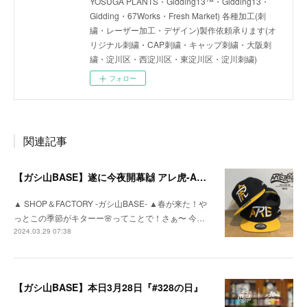
YOSUGA PLANTS・Gidding13™・Gidding13・
Gidding・67Works・Fresh Market) 各種加工(刺
繍・レーザー加工・デザイン)製作依頼承ります(オ
リジナル刺繍・CAP刺繍・キャップ刺繍・大阪刺
繍・淀川区・西淀川区・東淀川区・淀川刺繍)
フォロー
関連記事
【ガシ山BASE】遂に今夜開幕🙌 アレ虎-ARETORA-
▲ SHOP＆FACTORY -ガシ山BASE- ▲春が来た！や
っとこの季節がキターー🌸ってことで！さぁ〜 今…
2024.03.29 07:38
【ガシ山BASE】本日3月28日『#328の日』