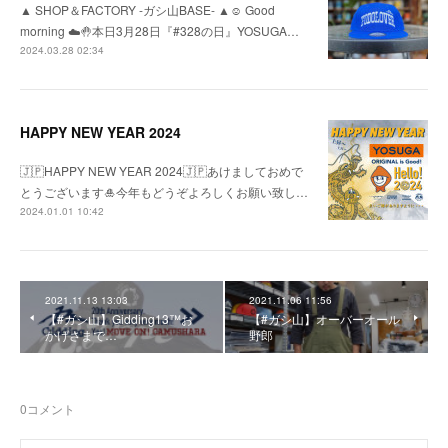
▲ SHOP＆FACTORY -ガシ山BASE- ▲☺︎ Good
morning ☁️🤚本日3月28日『#328の日』YOSUGA…
2024.03.28 02:34
HAPPY NEW YEAR 2024
🇯🇵HAPPY NEW YEAR 2024🇯🇵あけましておめで
とうございます🎍今年もどうぞよろしくお願い致し…
2024.01.01 10:42
2021.11.13 13:03
2021.11.06 11:56
【#ガシ山】Gidding13™お
【#ガシ山】オーバーオール
かげさまで…
野郎
0
コメント