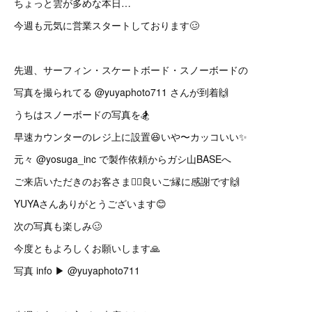
ちょっと雲が多めな本日…
今週も元気に営業スタートしております🥴
先週、サーフィン・スケートボード・スノーボードの
写真を撮られてる @yuyaphoto711 さんが到着🙌
うちはスノーボードの写真を🏂
早速カウンターのレジ上に設置😆いや〜カッコいい✨
元々 @yosuga_inc で製作依頼からガシ山BASEへ
ご来店いただきのお客さま🙇‍♂️良いご縁に感謝です🙌
YUYAさんありがとうございます😊
次の写真も楽しみ🥴
今度ともよろしくお願いします🙏
写真 info ▶︎ @yuyaphoto711