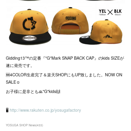
Gidding13™の定番『"G"Mark SNAP BACK CAP』のkids SIZEが
遂に発売です。
🆕4COLOR生産完了＆楽天SHOPにもUP致しました。NOW ON
SALE☺︎
お子様に是非とも🙏"G"kids🙌
🖥
http://www.rakuten.co.jp/yosugafactory
YOSUGA SHOP News
(
433
)