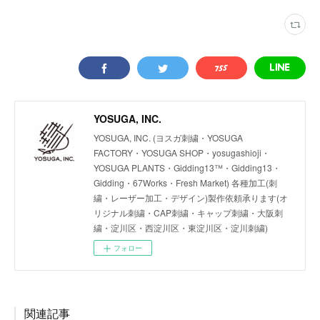
YOSUGA, INC.
YOSUGA, INC. (ヨスガ刺繍・YOSUGA
FACTORY・YOSUGA SHOP・yosugashioji・
YOSUGA PLANTS・Gidding13™・Gidding13・
Gidding・67Works・Fresh Market) 各種加工(刺
繍・レーザー加工・デザイン)製作依頼承ります(オ
リジナル刺繍・CAP刺繍・キャップ刺繍・大阪刺
繍・淀川区・西淀川区・東淀川区・淀川刺繍)
フォロー
関連記事