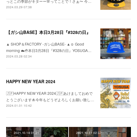
っとこの季節がキターー🌸ってことで！さぁ〜 今…
2024.03.29 07:38
【ガシ山BASE】本日3月28日『#328の日』
▲ SHOP＆FACTORY -ガシ山BASE- ▲☺︎ Good
morning ☁️🤚本日3月28日『#328の日』YOSUGA…
2024.03.28 02:34
HAPPY NEW YEAR 2024
🇯🇵HAPPY NEW YEAR 2024🇯🇵あけましておめで
とうございます🎍今年もどうぞよろしくお願い致し…
2024.01.01 10:42
2021.10.14 01:21
2021.10.11 02:37