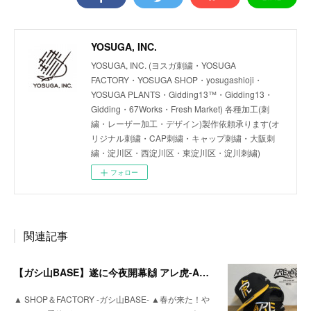
YOSUGA, INC.
YOSUGA, INC. (ヨスガ刺繍・YOSUGA
FACTORY・YOSUGA SHOP・yosugashioji・
YOSUGA PLANTS・Gidding13™・Gidding13・
Gidding・67Works・Fresh Market) 各種加工(刺
繍・レーザー加工・デザイン)製作依頼承ります(オ
リジナル刺繍・CAP刺繍・キャップ刺繍・大阪刺
繍・淀川区・西淀川区・東淀川区・淀川刺繍)
フォロー
関連記事
【ガシ山BASE】遂に今夜開幕🙌 アレ虎-ARETORA-
▲ SHOP＆FACTORY -ガシ山BASE- ▲春が来た！や