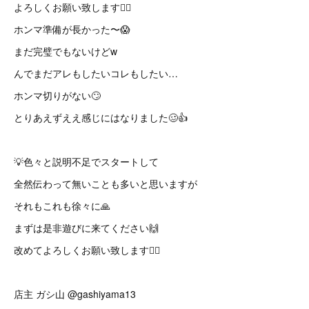
よろしくお願い致します🙇‍♂️
ホンマ準備が長かった〜😱
まだ完璧でもないけどw
んでまだアレもしたいコレもしたい…
ホンマ切りがない🙄
とりあえずええ感じにはなりました🥴👍
💡色々と説明不足でスタートして
全然伝わって無いことも多いと思いますが
それもこれも徐々に🙏
まずは是非遊びに来てください🙌
改めてよろしくお願い致します🙇‍♂️
店主 ガシ山 @gashiyama13