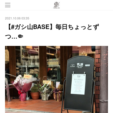
2021.10.06 03:35
【#ガシ山BASE】毎日ちょっとず
つ…🤏