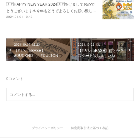
🇯🇵HAPPY NEW YEAR 2024🇯🇵あけましておめで
とうございます🎍今年もどうぞよろしくお願い致し…
2024.01.01 10:42
2021.10.07 12:23
2021.10.02 13:11
【#ガシ山BASE】
【#ガシ山BASE】何とか？
#DUCKNOT ／ #DULTON
スタート致しました🙌
0
コメント
プライバシーポリシー
特定商取引法に基づく表記