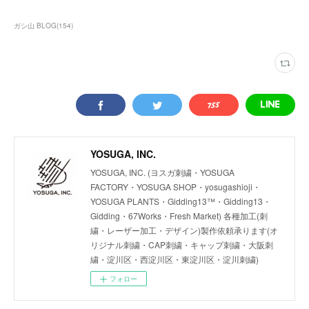
ガシ山 BLOG
(
154
)
YOSUGA, INC.
YOSUGA, INC. (ヨスガ刺繍・YOSUGA
FACTORY・YOSUGA SHOP・yosugashioji・
YOSUGA PLANTS・Gidding13™・Gidding13・
Gidding・67Works・Fresh Market) 各種加工(刺
繍・レーザー加工・デザイン)製作依頼承ります(オ
リジナル刺繍・CAP刺繍・キャップ刺繍・大阪刺
繍・淀川区・西淀川区・東淀川区・淀川刺繍)
フォロー