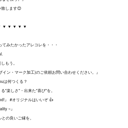
致します😊
▼ ▼ ▼ ▼ ▼ ▼
くってみたかったアレコレを・・・
l.
楽しもう。
ザイン・マーク加工)のご依頼お問い合わせください。』
☞ Youは何つくる？
る"楽しさ"・出来た"喜び"を。
Good!』 #オリジナルはいいぞ 👍
lity ~』
ナルとの良いご縁を。