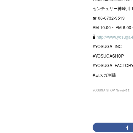
センチュリー神崎川 1
☎︎ 06-6732-9519
AM 10:00 ~ PM 6
🖥
http://www.yosuga-
#YOSUGA_INC
#YOSUGASHOP
#YOSUGA_FACTOR
#ヨスガ刺繍
YOSUGA SHOP News
(
433
)