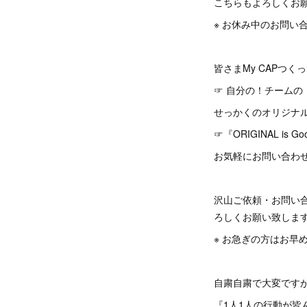
こちらもよろしくお願い致
※ お休み中のお問い
皆さまMy CAPつく
☞ 自分の！チームの
せっかくのオリジナル✨
☞『ORIGINAL is 
お気軽にお問い合わせ
沢山ご依頼・お問い
ろしくお願い致します🙇‍
※ お急ぎの方はお早
自粛自粛で大変ですが
『1人1人の行動が皆