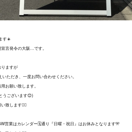
】
す☀️
態宣言発令の大阪…です。
おりますが
控えいただき、一度お問い合わせください。
着用お願い致します。
とうございます😊)
します🙇‍♂️
のGW営業はカレンダー🗓通り『日曜・祝日』はお休みとなります🎌