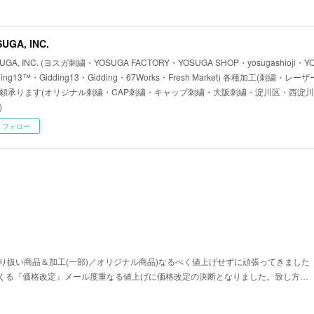
UGA, INC.
UGA, INC. (ヨスガ刺繍・YOSUGA FACTORY・YOSUGA SHOP・yosugashioji・Y
ding13™・Gidding13・Gidding・67Works・Fresh Market) 各種加工(刺繍
頼承ります(オリジナル刺繍・CAP刺繍・キャップ刺繍・大阪刺繍・淀川区・西淀
)
フォロー
取り扱い商品＆加工(一部)／オリジナル商品)なるべく値上げせずに頑張ってきました
くる『価格改定』メール度重なる値上げに価格改定の決断となりました。致し方…