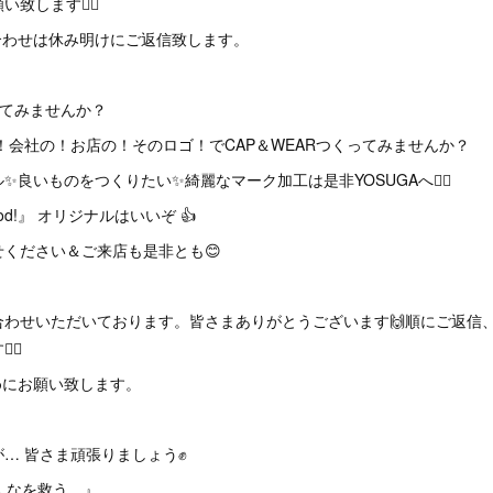
します🙇‍♂️
合わせは休み明けにご返信致します。
ってみませんか？
！会社の！お店の！そのロゴ！でCAP＆WEARつくってみませんか？
良いものをつくりたい✨綺麗なマーク加工は是非YOSUGAへ🙇‍♂️
Good!』 オリジナルはいいぞ 👍
ください＆ご来店も是非とも😊
合わせいただいております。皆さまありがとうございます🙌順にご返信
♂️
めにお願い致します。
… 皆さま頑張りましょう✊
んなを救う。』