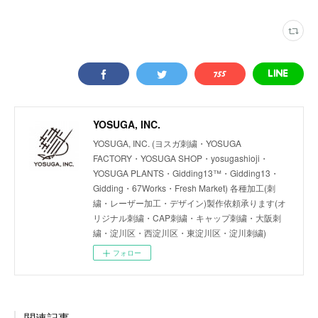
YOSUGA, INC.
YOSUGA, INC. (ヨスガ刺繍・YOSUGA
FACTORY・YOSUGA SHOP・yosugashioji・
YOSUGA PLANTS・Gidding13™・Gidding13・
Gidding・67Works・Fresh Market) 各種加工(刺
繍・レーザー加工・デザイン)製作依頼承ります(オ
リジナル刺繍・CAP刺繍・キャップ刺繍・大阪刺
繍・淀川区・西淀川区・東淀川区・淀川刺繍)
フォロー
関連記事