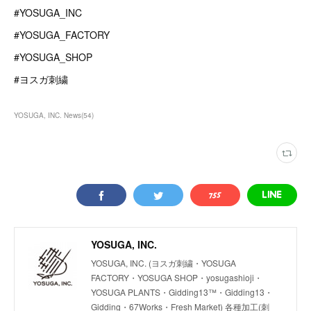
#YOSUGA_INC
#YOSUGA_FACTORY
#YOSUGA_SHOP
#ヨスガ刺繍
YOSUGA, INC. News
(
54
)
YOSUGA, INC.
YOSUGA, INC. (ヨスガ刺繍・YOSUGA
FACTORY・YOSUGA SHOP・yosugashioji・
YOSUGA PLANTS・Gidding13™・Gidding13・
Gidding・67Works・Fresh Market) 各種加工(刺