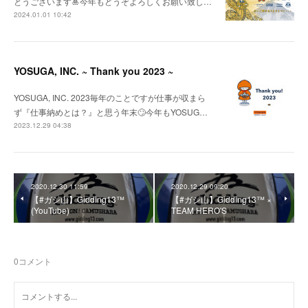
とうございます🎍今年もどうぞよろしくお願い致し…
2024.01.01 10:42
YOSUGA, INC. ~ Thank you 2023 ~
YOSUGA, INC. 2023毎年のことですが仕事が収まら
ず『仕事納めとは？』と思う年末🙄今年もYOSUG…
2023.12.29 04:38
2020.12.30 11:59
2020.12.29 09:20
【#ガシ山】Gidding13™
【#ガシ山】Gidding13™ ×
(YouTube)
TEAM HERO'S
0
コメント